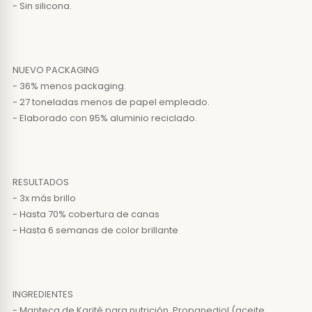
- Sin silicona.
NUEVO PACKAGING
- 36% menos packaging.
- 27 toneladas menos de papel empleado.
- Elaborado con 95% aluminio reciclado.
RESULTADOS
- 3x más brillo
- Hasta 70% cobertura de canas
- Hasta 6 semanas de color brillante
INGREDIENTES
- Manteca de Karité para nutrición. Propanediol (aceite