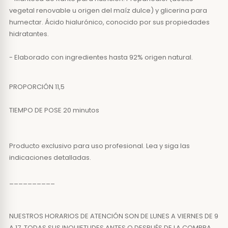
vegetal renovable u origen del maíz dulce) y glicerina para
humectar. Ácido hialurónico, conocido por sus propiedades
hidratantes.
- Elaborado con ingredientes hasta 92% origen natural.
PROPORCIÓN 11,5
TIEMPO DE POSE 20 minutos
Producto exclusivo para uso profesional. Lea y siga las
indicaciones detalladas.
__________
NUESTROS HORARIOS DE ATENCIÓN SON DE LUNES A VIERNES DE 9
A 17. TODAS SUS INQUIETUDES ANTES O DESPUÉS DE LA COMPRA