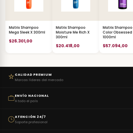
Matrix Shampoo
Matrix Shampoo
Matrix Shampoo
Mega Sleek X 300ml
Moisture Me Rich X
Color Obsessed
300ml
1000ml
$26.301,00
$20.418,00
$57.094,00
CALIDAD PREMIUM
Marcas líderes del mercado
ENVÍO NACIONAL
A todo el país
ATENCIÓN 24/7
Soporte profesional