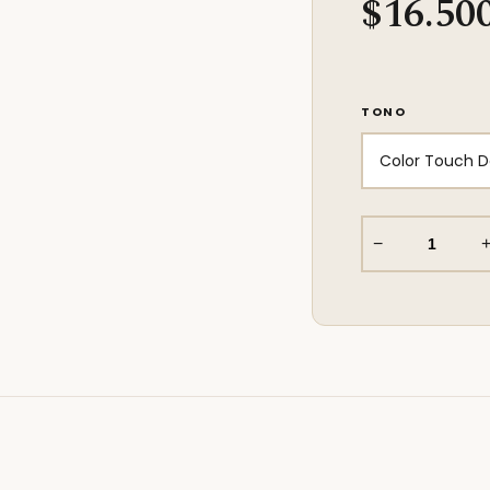
$16.50
TONO
−