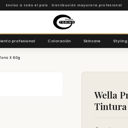
Envíos a todo el país · Distribución mayorista profesional
iento profesional
Coloración
Skincare
Styling
 Tono X 60g
Wella P
Tintura