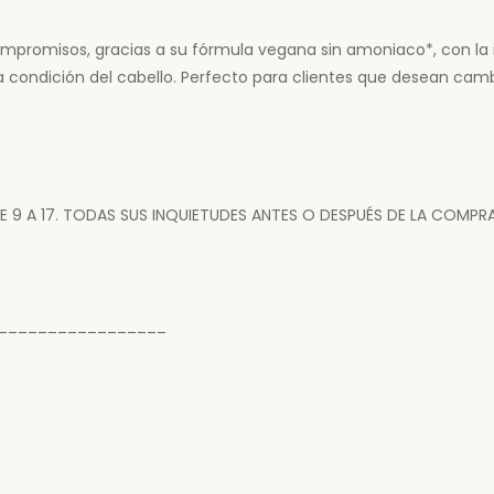
 compromisos, gracias a su fórmula vegana sin amoniaco*, con la 
 la condición del cabello. Perfecto para clientes que desean cam
DE 9 A 17. TODAS SUS INQUIETUDES ANTES O DESPUÉS DE LA COMP
_________________