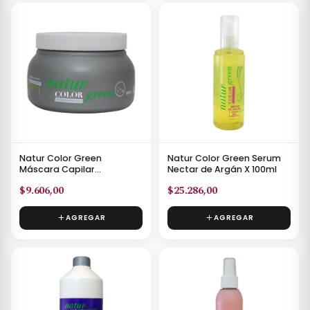
Natur Color Green
Natur Color Green Serum
Máscara Capilar
Nectar de Argán X 100ml
Neutralizante X 400ml
$9.606,00
$25.286,00
AGREGAR
AGREGAR