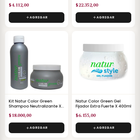
Argán/kera X 12 Unidades
$4.112,00
$22.352,00
AGREGAR
AGREGAR
Kit Natur Color Green
Natur Color Green Gel
Shampoo Neutralizante X
Fijador Extra Fuerte X 400ml
500ml + Máscara
$18.000,00
$6.155,00
Neutralizante X 400ml
AGREGAR
AGREGAR