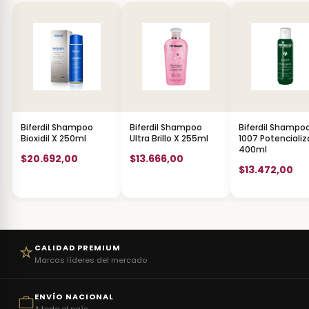
Biferdil Shampoo
Biferdil Shampoo
Biferdil Shampo
Bioxidil X 250ml
Ultra Brillo X 255ml
1007 Potenciali
400ml
$20.692,00
$13.666,00
$13.472,00
CALIDAD PREMIUM
Marcas líderes del mercado
ENVÍO NACIONAL