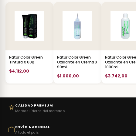
Natur Color Green
Natur Color Green
Natur Color Gre
Tintura X 60g
Oxidante en Crema X
Oxidante en Cr
90ml
1000ml
$4.112,00
$1.000,00
$3.742,00
CALIDAD PREMIUM
Marcas líderes del mercado
ENVÍO NACIONAL
A todo el país