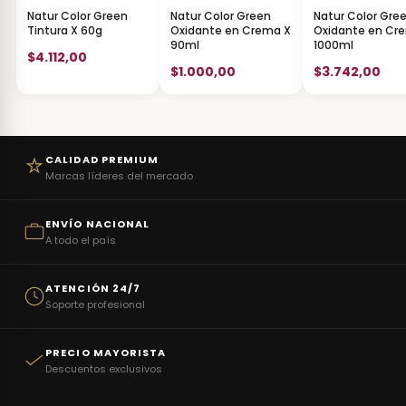
Natur Color Green
Natur Color Green
Natur Color Gre
Tintura X 60g
Oxidante en Crema X
Oxidante en Cr
90ml
1000ml
$4.112,00
$1.000,00
$3.742,00
CALIDAD PREMIUM
Marcas líderes del mercado
ENVÍO NACIONAL
A todo el país
ATENCIÓN 24/7
Soporte profesional
PRECIO MAYORISTA
Descuentos exclusivos