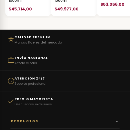
1000ml
1000ml
$53.056,00
$45.714,00
$49.977,00
CALIDAD PREMIUM
Marcas líderes del mercado
ENVÍO NACIONAL
A todo el país
ATENCIÓN 24/7
Soporte profesional
PRECIO MAYORISTA
Descuentos exclusivos
PRODUCTOS