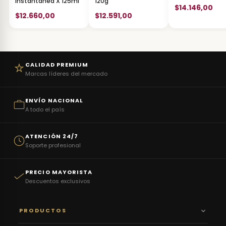
Instantanea X 125ml
120g
$14.146,00
$12.660,00
$12.591,00
CALIDAD PREMIUM
Marcas líderes del mercado
ENVÍO NACIONAL
A todo el país
ATENCIÓN 24/7
Soporte profesional
PRECIO MAYORISTA
Descuentos exclusivos
PRODUCTOS