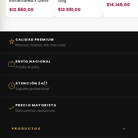
Instantanea X 125ml
120g
$14.146,00
$12.660,00
$12.591,00
CALIDAD PREMIUM
Marcas líderes del mercado
ENVÍO NACIONAL
A todo el país
ATENCIÓN 24/7
Soporte profesional
PRECIO MAYORISTA
Descuentos exclusivos
PRODUCTOS