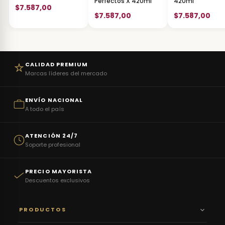
Perfectos X 420ml
420ml
$7.587,00
$7.587,00
$7.587,00
CALIDAD PREMIUM
Marcas líderes del mercado
ENVÍO NACIONAL
A todo el país
ATENCIÓN 24/7
Soporte profesional
PRECIO MAYORISTA
Descuentos exclusivos
PRODUCTOS