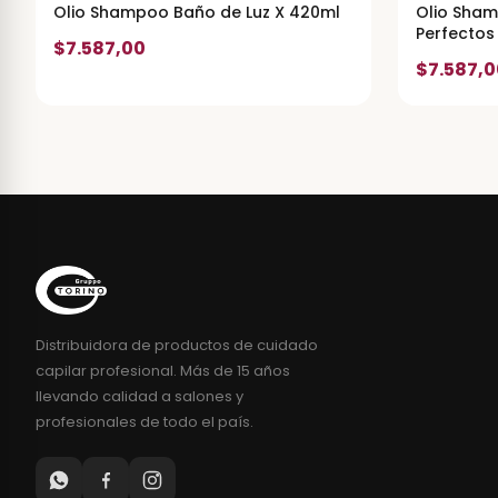
Olio Shampoo Baño de Luz X 420ml
Olio Sham
Perfectos
$7.587,00
$7.587,0
Distribuidora de productos de cuidado
capilar profesional. Más de 15 años
llevando calidad a salones y
profesionales de todo el país.