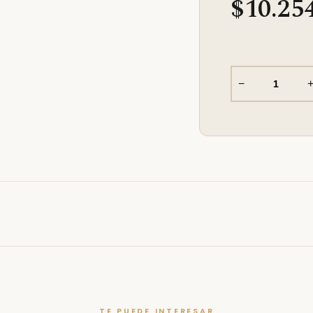
$10.25
−
TE PUEDE INTERESAR