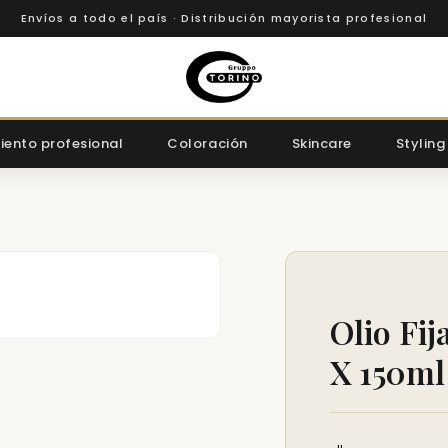
Envíos a todo el país · Distribución mayorista profesional
iento profesional
Coloración
Skincare
Styling
Olio Fi
X 150ml