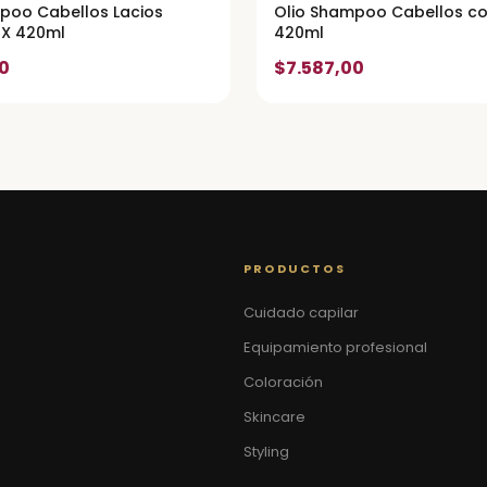
poo Cabellos Lacios
Olio Shampoo Cabellos co
 X 420ml
420ml
0
$7.587,00
PRODUCTOS
Cuidado capilar
Equipamiento profesional
Coloración
Skincare
Styling