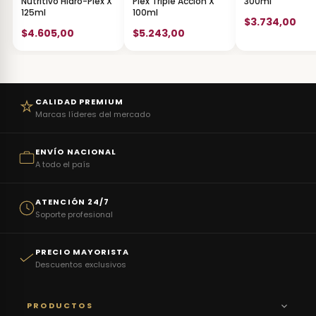
Nutritivo Hidro-Plex X
Plex Triple Acción X
300ml
125ml
100ml
$3.734,00
$4.605,00
$5.243,00
CALIDAD PREMIUM
Marcas líderes del mercado
ENVÍO NACIONAL
A todo el país
ATENCIÓN 24/7
Soporte profesional
PRECIO MAYORISTA
Descuentos exclusivos
PRODUCTOS