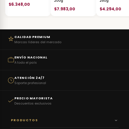
200g
250g
$6.348,00
$7.983,00
$4.294,00
CALIDAD PREMIUM
Marcas líderes del mercado
ENVÍO NACIONAL
A todo el país
ATENCIÓN 24/7
Soporte profesional
PRECIO MAYORISTA
Descuentos exclusivos
PRODUCTOS