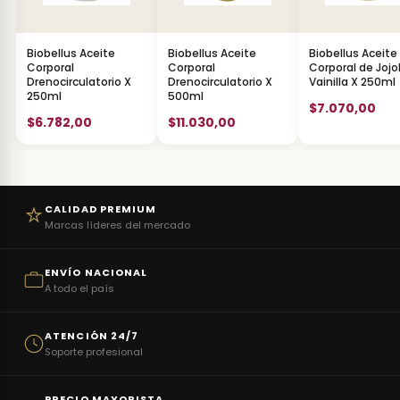
Biobellus Aceite
Biobellus Aceite
Biobellus Aceite
Corporal
Corporal
Corporal de Jojo
Drenocirculatorio X
Drenocirculatorio X
Vainilla X 250ml
250ml
500ml
$7.070,00
$6.782,00
$11.030,00
CALIDAD PREMIUM
Marcas líderes del mercado
ENVÍO NACIONAL
A todo el país
ATENCIÓN 24/7
Soporte profesional
PRECIO MAYORISTA