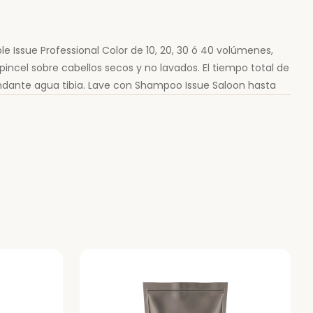
Issue Professional Color de 10, 20, 30 ó 40 volúmenes,
incel sobre cabellos secos y no lavados. El tiempo total de
ndante agua tibia. Lave con Shampoo Issue Saloon hasta
ción + activador. Enjuagar después de 45 min., si al cabo de
RA SERÁN RESPONDIDAS DENTRO DE ESTE RANGO HORARIO