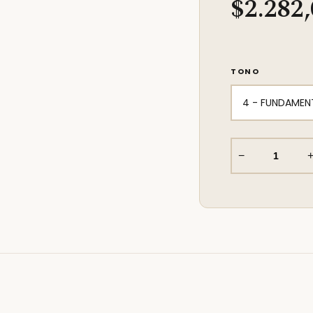
$2.282
TONO
−