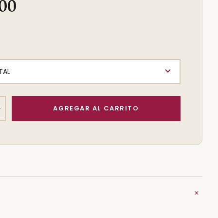
,00
+
+