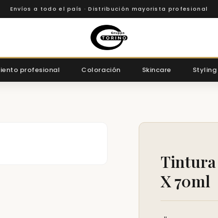
Envíos a todo el país · Distribución mayorista profesional
iento profesional
Coloración
Skincare
Styling
Tintura
X 70ml