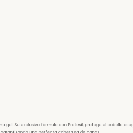
ema gel. Su exclusiva fórmula con Protesil, protege el cabello as
os garantizando una perfecta cobertura de canas.