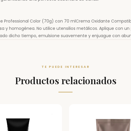
 Professional Color (70g) con 70 mlCrema Oxidante Compatible 
a y homogénea. No utilice utensilios metálicos. Aplique con un p
Pasado dicho tiempo, emulsione suavemente y enjuague con abu
del tinte.
 interior del antebrazo y aplicar un poco de la mezcla de colora
TE PUEDE INTERESAR
puede aplicar el producto.
Productos relacionados
 DEL ESTUCHE
DE 9 A 17. TODAS SUS INQUIETUDES ANTES O DESPUÉS DE LA COMP