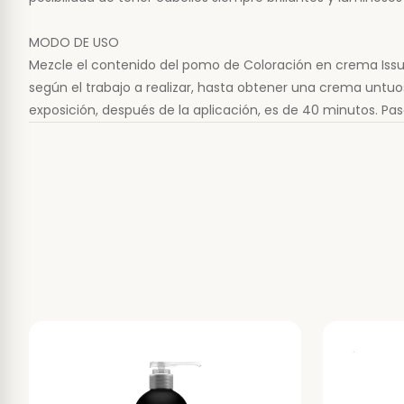
MODO DE USO
Mezcle el contenido del pomo de Coloración en crema Issue
según el trabajo a realizar, hasta obtener una crema untuos
exposición, después de la aplicación, es de 40 minutos. 
eliminar los restos de coloración y neutralizar la alcalinidad 
* PRUEBA DE ALERGIA- 48 HS ANTES DE APLICAR EL TINTE
Lavar y secar una pequeña superficie (1 a 2 cm) en la parte
48 horas no presenta irritación, picazón ni enrojecimiento, 
*PARA RETOQUE DE RAÍCES LEER LAS INSTRUCCIONES DENTRO
__________
NUESTROS HORARIOS DE ATENCIÓN SON DE LUNES A VIERNES 