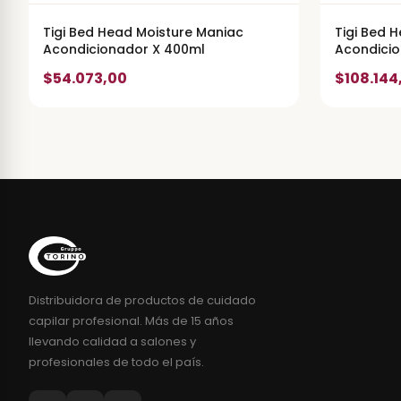
Tigi Bed Head Moisture Maniac
Tigi Bed 
Acondicionador X 400ml
Acondicio
$54.073,00
$108.144
Distribuidora de productos de cuidado
capilar profesional. Más de 15 años
llevando calidad a salones y
profesionales de todo el país.