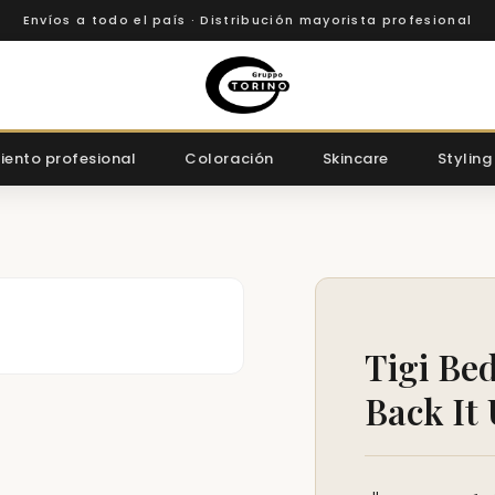
Envíos a todo el país · Distribución mayorista profesional
iento profesional
Coloración
Skincare
Styling
Tigi Be
Back It