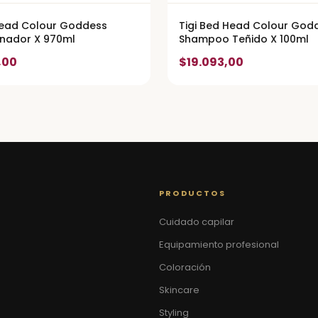
Head Colour Goddess
Tigi Bed Head Colour God
nador X 970ml
Shampoo Teñido X 100ml
,00
$19.093,00
PRODUCTOS
Cuidado capilar
Equipamiento profesional
Coloración
Skincare
Styling