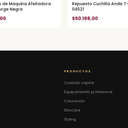
 de Maquina Afeitadora
Repuesto Cuchilla Andis T-
urge Negra
04521
,00
$50.198,00
PRODUCTOS
Cuidado capilar
Equipamiento profesional
Coloración
Skincare
Styling