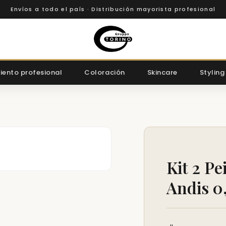
Envíos a todo el país · Distribución mayorista profesional
iento profesional
Coloración
Skincare
Styling
Kit 2 P
Andis 0,