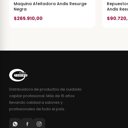
Maquina Afeitadora Andis Resurge
Repuestos
Negra
Andis Res
$265.910,00
$90.720
Distribuidora de productos de cuidado
capilar profesional. Más de 15 años
llevando calidad a salones y
profesionales de todo el país.