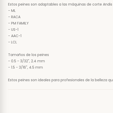
Estos peines son adaptables a las máquinas de corte Andi
- ML
- RACA
- PM FAMILY
- US-1
- AAC-1
- LCL
Tamaños de los peines
- 0.5 - 3/32", 2.4 mm
- 1.5 - 3/16", 4.5 mm
Estos peines son ideales para profesionales de la belleza q