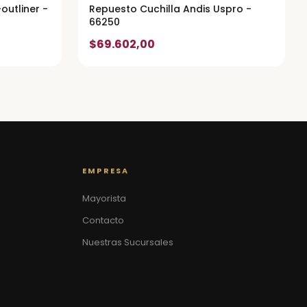
outliner -
Repuesto Cuchilla Andis Uspro -
66250
$69.602,00
EMPRESA
Mayorista
Contacto
Nuestras Sucursales