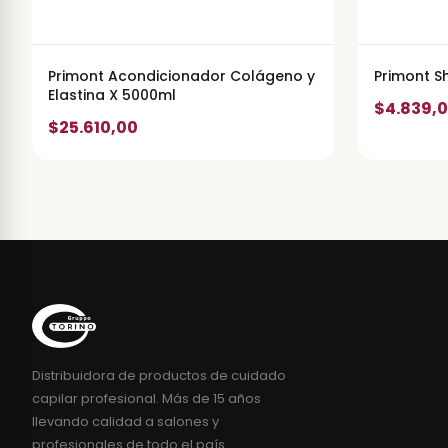
Primont Acondicionador Colágeno y
Primont 
Elastina X 5000ml
$4.839,
$25.610,00
Distribuidora de productos de cuidado
capilar profesional. Más de 15 años
llevando calidad a salones y
profesionales de todo el país.