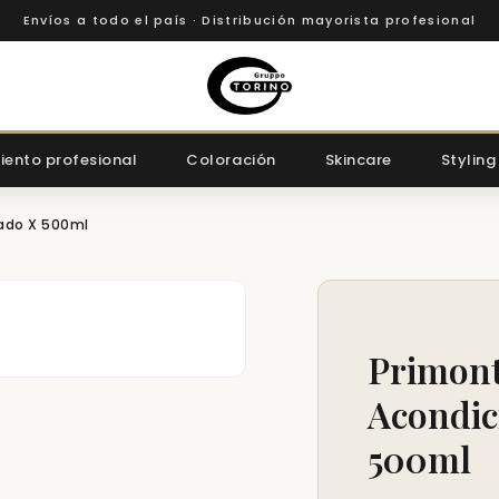
Envíos a todo el país · Distribución mayorista profesional
iento profesional
Coloración
Skincare
Styling
ñado X 500ml
Primont
Acondic
500ml