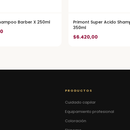
Shampoo Barber X 250ml
Primont Super Acido Sham
350ml
00
$6.420,00
PRODUCTOS
Cuidado capilar
Equipamiento profesional
Coloración