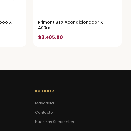
poo X
Primont BTX Acondicionador X
400ml
$8.405,00
EMPRESA
Mayorista
Contacto
Nuestras Sucursales