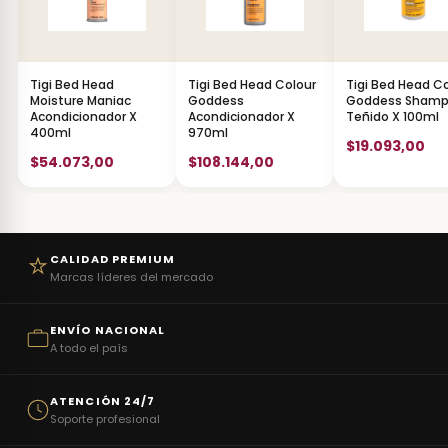
Tigi Bed Head
Tigi Bed Head Colour
Tigi Bed Head C
Moisture Maniac
Goddess
Goddess Sham
Acondicionador X
Acondicionador X
Teñido X 100ml
400ml
970ml
$19.093,00
$54.073,00
$108.144,00
CALIDAD PREMIUM
Marcas líderes del mercado
ENVÍO NACIONAL
A todo el país
ATENCIÓN 24/7
Soporte profesional