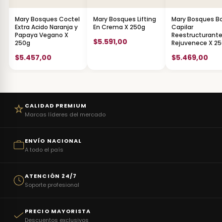
Mary Bosques Coctel
Mary Bosques Lifting
Mary Bosques B
Extra Acido Naranja y
En Crema X 250g
Capilar
Papaya Vegano X
Reestructurant
$5.591,00
250g
Rejuvenece X 2
$5.457,00
$5.469,00
CALIDAD PREMIUM
Marcas líderes del mercado
ENVÍO NACIONAL
A todo el país
ATENCIÓN 24/7
Soporte profesional
PRECIO MAYORISTA
Descuentos exclusivos