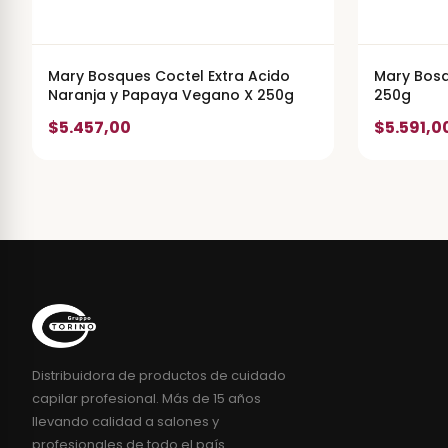
Mary Bosques Coctel Extra Acido
Mary Bosq
Naranja y Papaya Vegano X 250g
250g
$5.457,00
$5.591,0
Distribuidora de productos de cuidado
capilar profesional. Más de 15 años
llevando calidad a salones y
profesionales de todo el país.