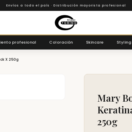
Envíos a todo el país · Distribución mayorista profesional
iento profesional
Coloración
Skincare
Styling
ck X 250g
Mary Bo
Keratin
250g