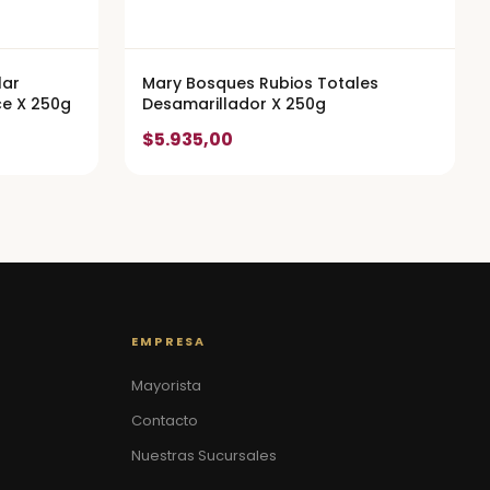
lar
Mary Bosques Rubios Totales
ce X 250g
Desamarillador X 250g
$5.935,00
EMPRESA
Mayorista
Contacto
Nuestras Sucursales