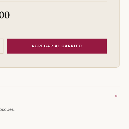
,00
+
+
Bosques.