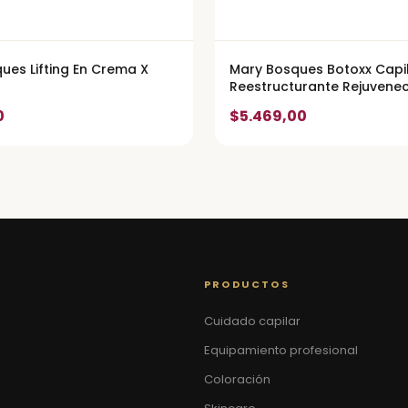
ues Lifting En Crema X
Mary Bosques Botoxx Capi
Reestructurante Rejuvene
0
$5.469,00
PRODUCTOS
Cuidado capilar
Equipamiento profesional
Coloración