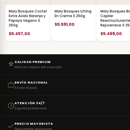
Mary Bosques Coctel
Mary Bosques Lifting
Mary Bosques B
Extra Acido Naranja y
En Crema X 250g
Capilar
Papaya Vegano X
Reestructurant
$5.591,00
250g
Rejuvenece X 2
$5.457,00
$5.469,00
CALIDAD PREMIUM
Marcas líderes del mercado
ENVÍO NACIONAL
A todo el país
ATENCIÓN 24/7
Soporte profesional
PRECIO MAYORISTA
Descuentos exclusivos