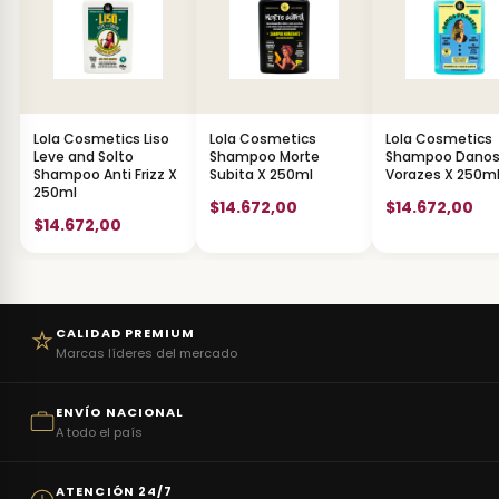
Lola Cosmetics Liso
Lola Cosmetics
Lola Cosmetics
Leve and Solto
Shampoo Morte
Shampoo Dano
Shampoo Anti Frizz X
Subita X 250ml
Vorazes X 250m
250ml
$14.672,00
$14.672,00
$14.672,00
CALIDAD PREMIUM
Marcas líderes del mercado
ENVÍO NACIONAL
A todo el país
ATENCIÓN 24/7