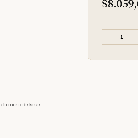
$8.059
−
e la mano de Issue.