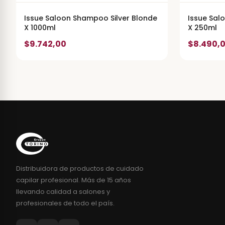
Issue Saloon Shampoo Silver Blonde
Issue Sal
X 1000ml
X 250ml
$9.742,00
$8.490,
Distribuidora de productos de cuidado
capilar profesional. Más de 15 años
llevando calidad a salones y
profesionales de todo el país.