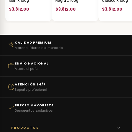
Men X 100g
Negra X 100g
Clasica X 100g
$3.812,00
$3.812,00
$3.812,00
CALIDAD PREMIUM
Marcas líderes del mercado
ENVÍO NACIONAL
A todo el país
ATENCIÓN 24/7
Soporte profesional
PRECIO MAYORISTA
Descuentos exclusivos
PRODUCTOS