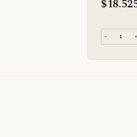
$18.52
−