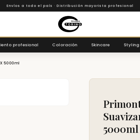
Envíos a todo el país · Distribución mayorista profesional
iento profesional
Coloración
Skincare
Styling
 X 5000ml
Primont
Suaviza
5000ml