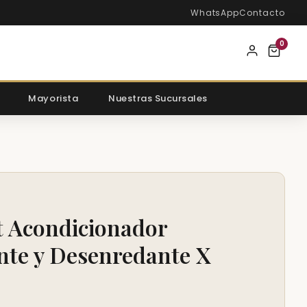
WhatsApp
Contacto
0
Mayorista
Nuestras Sucursales
 Acondicionador
nte y Desenredante X