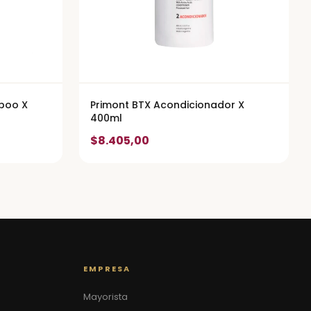
poo X
Primont BTX Acondicionador X
400ml
$8.405,00
EMPRESA
Mayorista