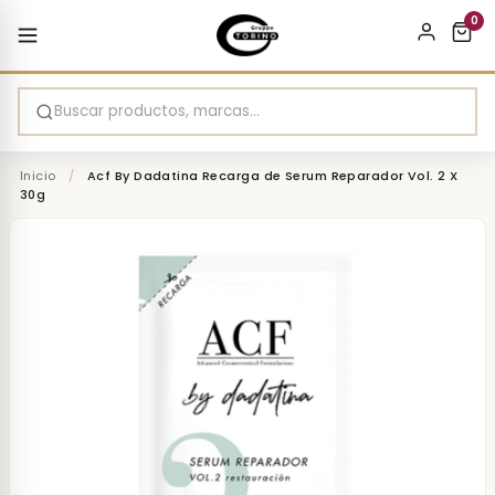
0
ación
ado capilar
Equipamiento profesional
re
ing
 Coloración
o Cuidado capilar
Ver todo Equipamiento profesional
Inicio
/
Acf By Dadatina Recarga de Serum Reparador Vol. 2 X
30g
adas
ntes y oxidantes
oos
Afeitado y barbería
al
les
llas y tratamientos
Accesorios y repuestos
as
 y serums
Máquinas y trimmers
térmicos
cionadores
Tijeras
Cepillos y peines